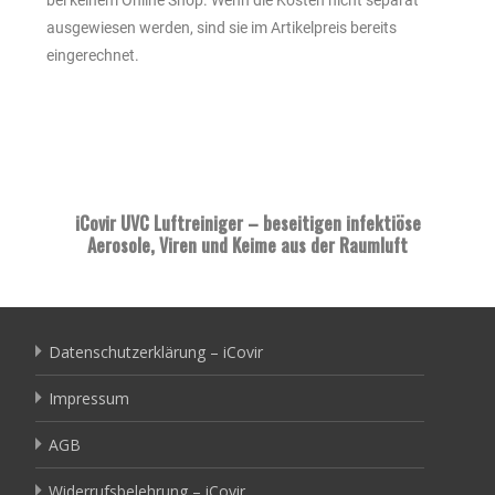
bei keinem Online Shop. Wenn die Kosten nicht separat
ausgewiesen werden, sind sie im Artikelpreis bereits
eingerechnet.
iCovir UVC Luftreiniger – beseitigen infektiöse
Aerosole, Viren und Keime aus der Raumluft
Datenschutzerklärung – iCovir
Impressum
AGB
Widerrufsbelehrung – iCovir